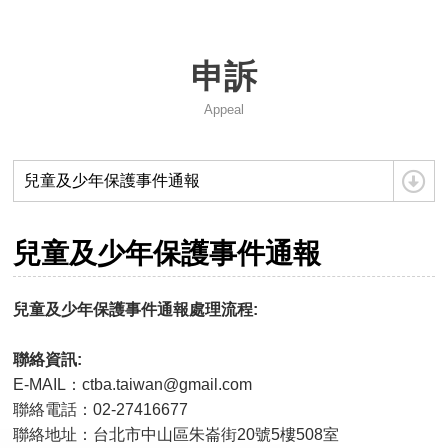
2026台灣巡迴賽試辦-台南站
申訴
115 年度兒童及少年運動教練安全保障課程簡章
Appeal
性平兒少及其他不法事件零容忍
2026年IBF世界青年保齡球錦標賽國家代表隊選拔賽資訊
兒童及少年保護事件通報
中華民國保齡球協會第14屆會員大會會議紀錄
兒童及少年保護事件通報
115年第14屆組織改選公告
兒童及少年保護事件通報處理流程:​​​​​​​
2027年日本關西世界壯年運動會
聯絡資訊:
2026年風暴台灣飛碟盃
E-MAIL：ctba.taiwan@gmail.com
聯絡電話：02-27416677
聯絡地址：台北市中山區朱崙街20號5樓508室