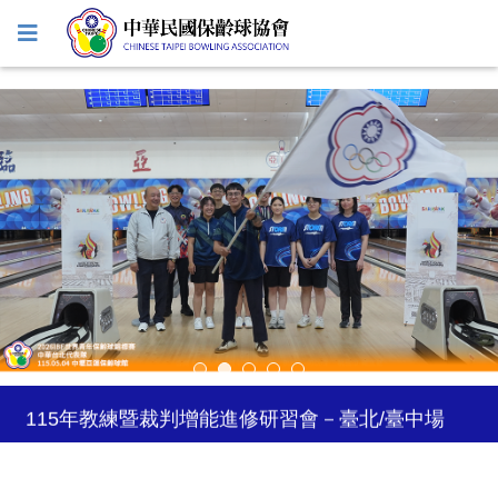
2027年日本關西世界壯年運動會
2026年風暴台灣飛碟盃
115年教練暨裁判增能進修研習會－臺北/臺中場
2026年5-6月國際公開賽自費參賽選手登記