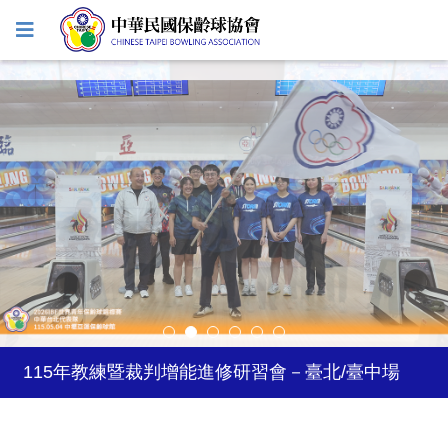
2027年日本關西世界壯年運動會
2026年風暴台灣飛碟盃
115年教練暨裁判增能進修研習會－臺北/臺中場
2026年5-6月國際公開賽自費參賽選手登記